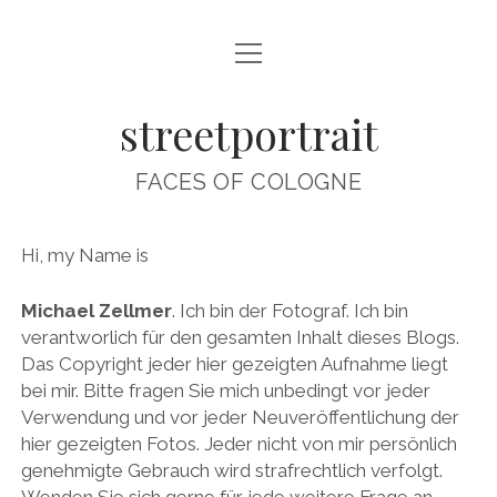
Menü
ABOUT
öffnen
streetportrait
CONTACT
IMPRINT
FACES OF COLOGNE
INTERVIEWS
Hi, my Name is
instagram
Michael Zellmer
. Ich bin der Fotograf. Ich bin
verantworlich für den gesamten Inhalt dieses Blogs.
Das Copyright jeder hier gezeigten Aufnahme liegt
bei mir. Bitte fragen Sie mich unbedingt vor jeder
Verwendung und vor jeder Neuveröffentlichung der
hier gezeigten Fotos. Jeder nicht von mir persönlich
genehmigte Gebrauch wird strafrechtlich verfolgt.
Wenden Sie sich gerne für jede weitere Frage an