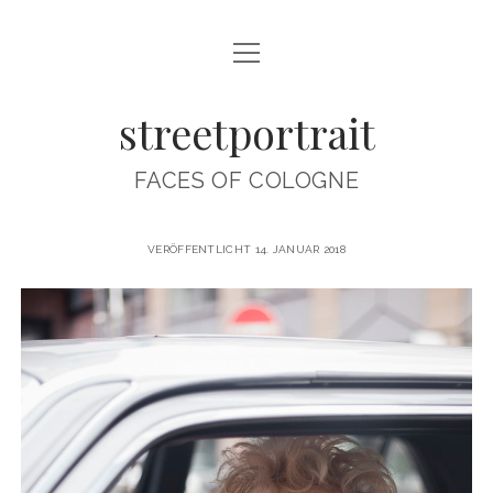
Menü
ABOUT
öffnen
streetportrait
CONTACT
IMPRINT
FACES OF COLOGNE
INTERVIEWS
VERÖFFENTLICHT 14. JANUAR 2018
instagram