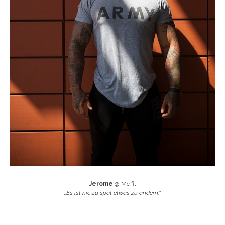
Jerome
@ Mc fit
„Es ist nie zu spät etwas zu ändern.“