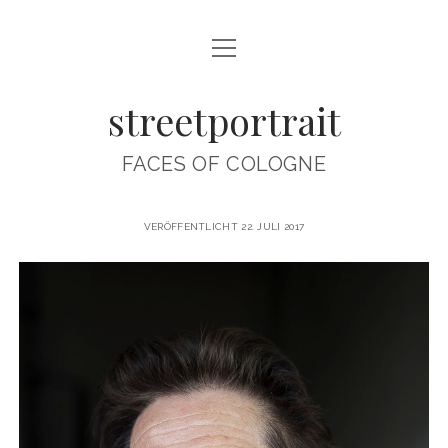
Menü
ABOUT
öffnen
streetportrait
CONTACT
IMPRINT
FACES OF COLOGNE
INTERVIEWS
streetportrait
VERÖFFENTLICHT 22. JULI 2017
Beiträge
instagram