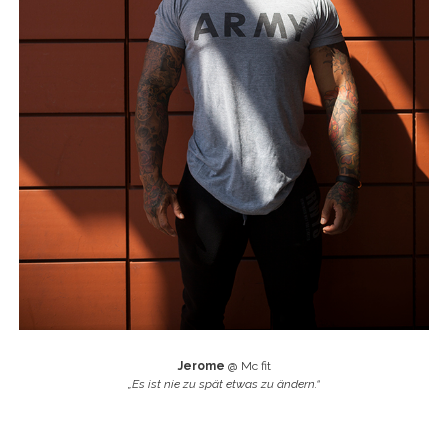
Jerome
@ Mc fit
„Es ist nie zu spät etwas zu ändern.“