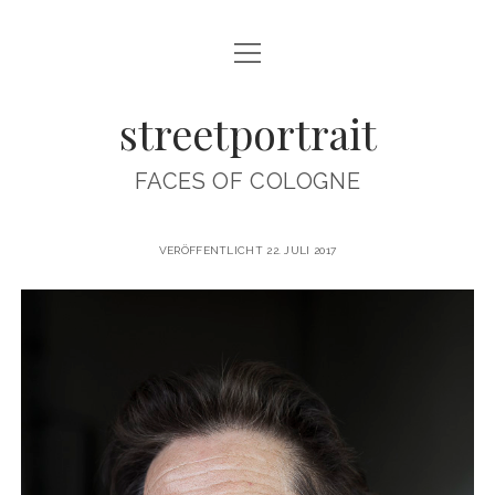
Menü
ABOUT
öffnen
streetportrait
CONTACT
IMPRINT
FACES OF COLOGNE
INTERVIEWS
streetportrait
VERÖFFENTLICHT 22. JULI 2017
Beiträge
instagram