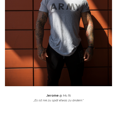
Jerome
@ Mc fit
„Es ist nie zu spät etwas zu ändern.“