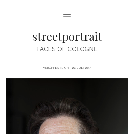
Menü
ABOUT
öffnen
streetportrait
CONTACT
IMPRINT
FACES OF COLOGNE
INTERVIEWS
streetportrait
VERÖFFENTLICHT 22. JULI 2017
Beiträge
instagram