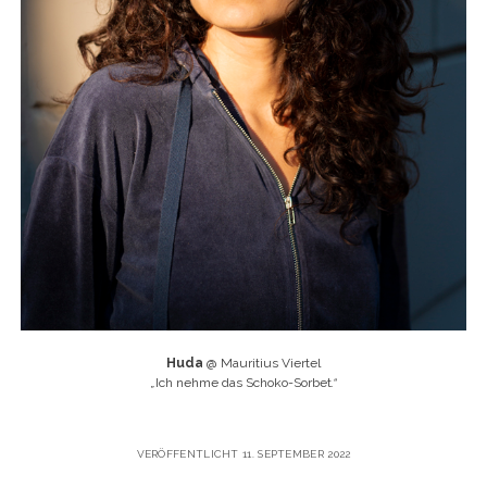
Huda
@ Mauritius Viertel
„
Ich nehme das Schoko-Sorbet
.“
VERÖFFENTLICHT 11. SEPTEMBER 2022