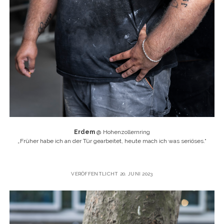
Erdem
@ Hohenzollernring
„
Früher habe ich an der Tür gearbeitet, heute mach ich was seriöses.“
VERÖFFENTLICHT 20. JUNI 2023