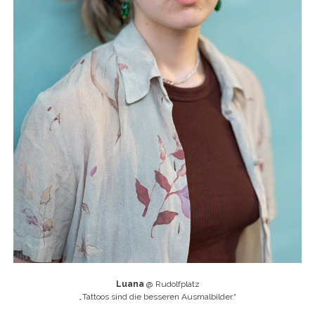
Luana
@ Rudolfplatz
„
Tattoos sind die besseren Ausmalbilder.“