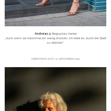
Andreas
@ Belgisches Viertel
„
Auch wenn sie manchmal ein wenig drücken, ich liebe es, durch die Stadt
zu stöckeln.“
VERÖFFENTLICHT 11. SEPTEMBER 2022