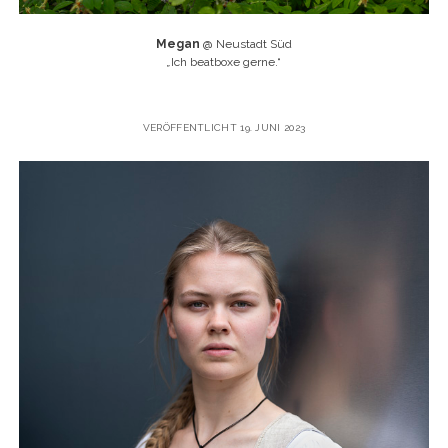
Megan
@ Neustadt Süd
„
Ich beatboxe gerne.“
VERÖFFENTLICHT 19. JUNI 2023