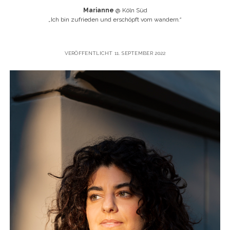
Marianne
@ Köln Süd
„
Ich bin zufrieden und erschöpft vom wandern
.“
VERÖFFENTLICHT 11. SEPTEMBER 2022