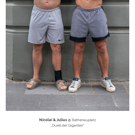
Nicolai & Julius
@ Rathenauplatz
„
Duell der Giganten“