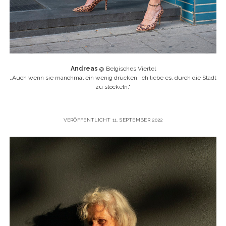
Andreas
@ Belgisches Viertel
„
Auch wenn sie manchmal ein wenig drücken, ich liebe es, durch die Stadt
zu stöckeln.“
VERÖFFENTLICHT 11. SEPTEMBER 2022