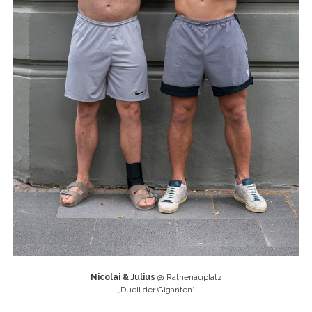
Nicolai & Julius
@ Rathenauplatz
„
Duell der Giganten“