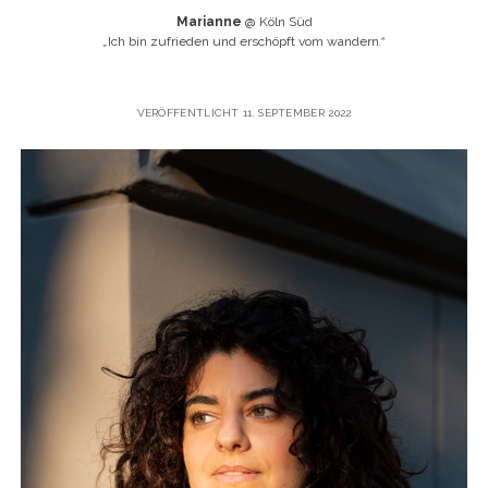
Marianne
@ Köln Süd
„
Ich bin zufrieden und erschöpft vom wandern
.“
VERÖFFENTLICHT 11. SEPTEMBER 2022