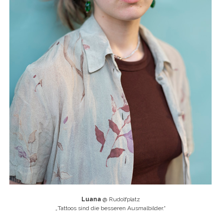
Luana
@ Rudolfplatz
„
Tattoos sind die besseren Ausmalbilder.“