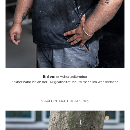
Erdem
@ Hohenzollernring
„
Früher habe ich an der Tür gearbeitet, heute mach ich was seriöses.“
VERÖFFENTLICHT 20. JUNI 2023