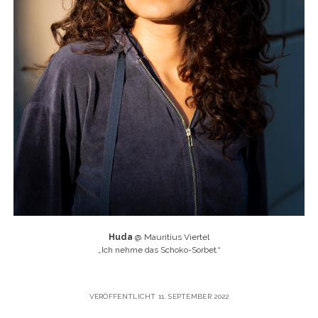
Huda
@ Mauritius Viertel
„
Ich nehme das Schoko-Sorbet
.“
VERÖFFENTLICHT 11. SEPTEMBER 2022