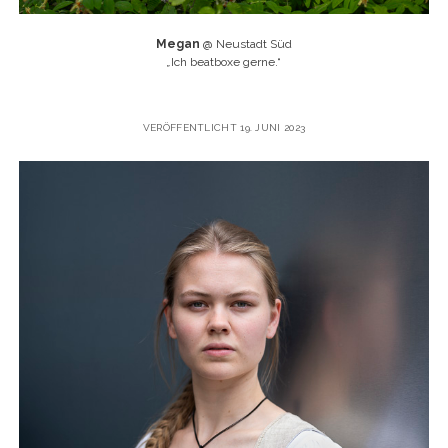
Megan
@ Neustadt Süd
„
Ich beatboxe gerne.“
VERÖFFENTLICHT 19. JUNI 2023