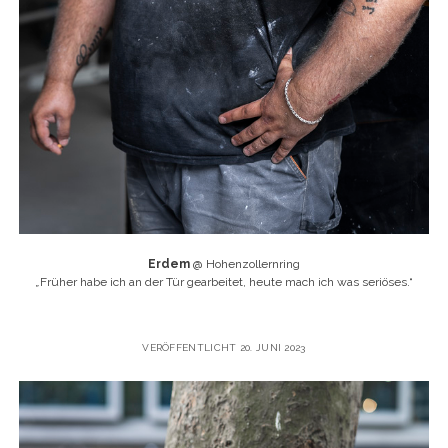
Erdem
@ Hohenzollernring
„
Früher habe ich an der Tür gearbeitet, heute mach ich was seriöses.“
VERÖFFENTLICHT 20. JUNI 2023