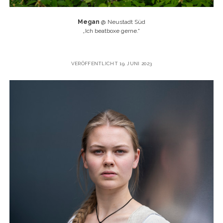
Megan
@ Neustadt Süd
„
Ich beatboxe gerne.“
VERÖFFENTLICHT 19. JUNI 2023