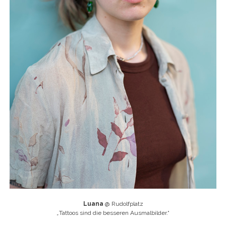
Luana
@ Rudolfplatz
„
Tattoos sind die besseren Ausmalbilder.“