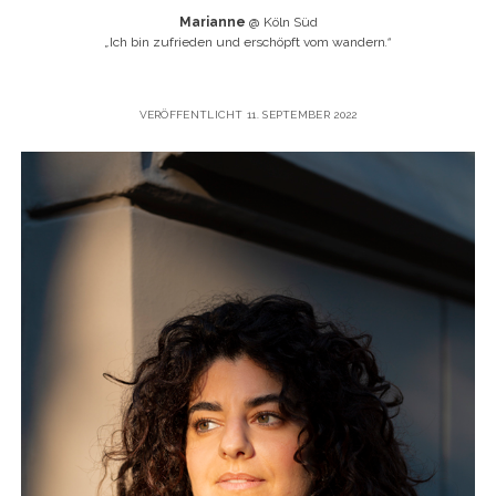
Marianne
@ Köln Süd
„
Ich bin zufrieden und erschöpft vom wandern
.“
VERÖFFENTLICHT 11. SEPTEMBER 2022