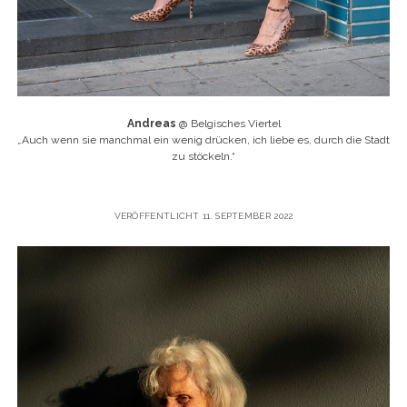
Andreas
@ Belgisches Viertel
„
Auch wenn sie manchmal ein wenig drücken, ich liebe es, durch die Stadt
zu stöckeln.“
VERÖFFENTLICHT 11. SEPTEMBER 2022