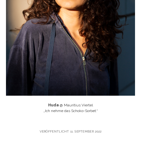
Huda
@ Mauritius Viertel
„
Ich nehme das Schoko-Sorbet
.“
VERÖFFENTLICHT 11. SEPTEMBER 2022