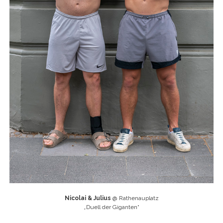
Nicolai & Julius
@ Rathenauplatz
„
Duell der Giganten“