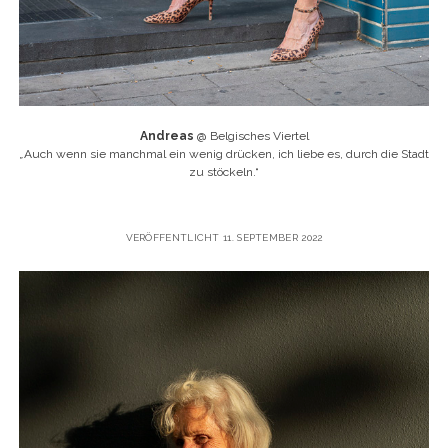
Andreas
@ Belgisches Viertel
„
Auch wenn sie manchmal ein wenig drücken, ich liebe es, durch die Stadt
zu stöckeln.“
VERÖFFENTLICHT 11. SEPTEMBER 2022