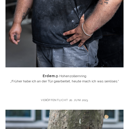
Erdem
@ Hohenzollernring
„
Früher habe ich an der Tür gearbeitet, heute mach ich was seriöses.“
VERÖFFENTLICHT 20. JUNI 2023