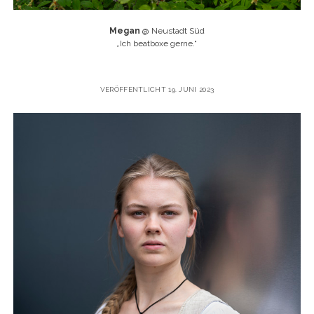
Megan
@ Neustadt Süd
„
Ich beatboxe gerne.“
VERÖFFENTLICHT 19. JUNI 2023