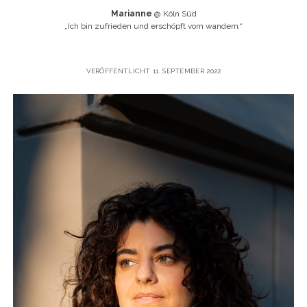
Marianne
@ Köln Süd
„
Ich bin zufrieden und erschöpft vom wandern
.“
VERÖFFENTLICHT 11. SEPTEMBER 2022