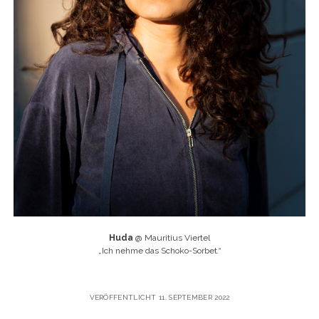
Huda
@ Mauritius Viertel
„
Ich nehme das Schoko-Sorbet
.“
VERÖFFENTLICHT 11. SEPTEMBER 2022