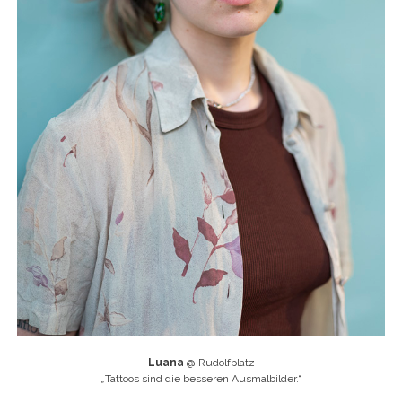
Luana
@ Rudolfplatz
„
Tattoos sind die besseren Ausmalbilder.“