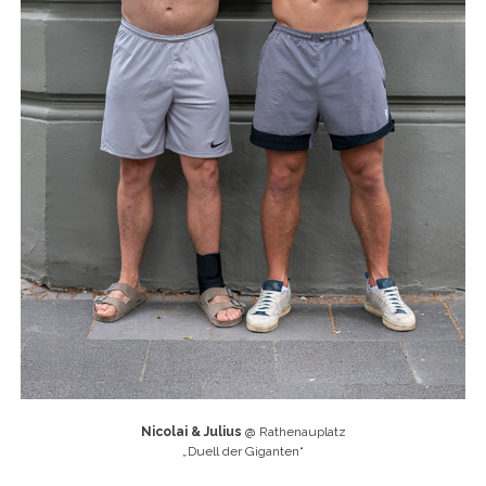
Nicolai & Julius
@ Rathenauplatz
„
Duell der Giganten“