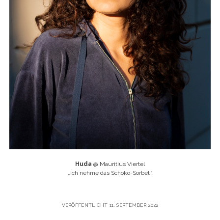
Huda
@ Mauritius Viertel
„
Ich nehme das Schoko-Sorbet
.“
VERÖFFENTLICHT 11. SEPTEMBER 2022