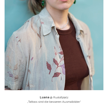
Luana
@ Rudolfplatz
„
Tattoos sind die besseren Ausmalbilder.“