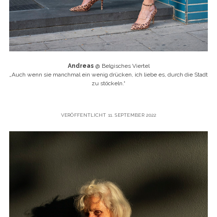
Andreas
@ Belgisches Viertel
„
Auch wenn sie manchmal ein wenig drücken, ich liebe es, durch die Stadt
zu stöckeln.“
VERÖFFENTLICHT 11. SEPTEMBER 2022