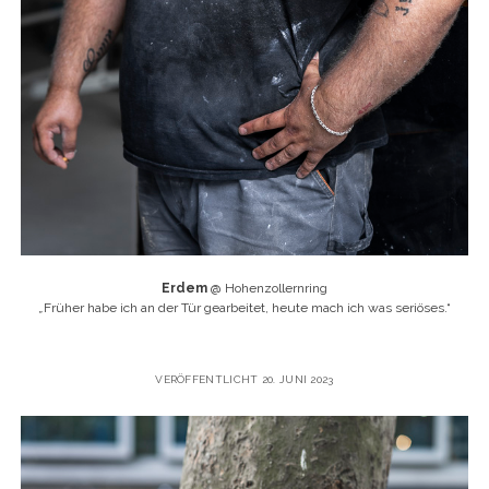
Erdem
@ Hohenzollernring
„
Früher habe ich an der Tür gearbeitet, heute mach ich was seriöses.“
VERÖFFENTLICHT 20. JUNI 2023