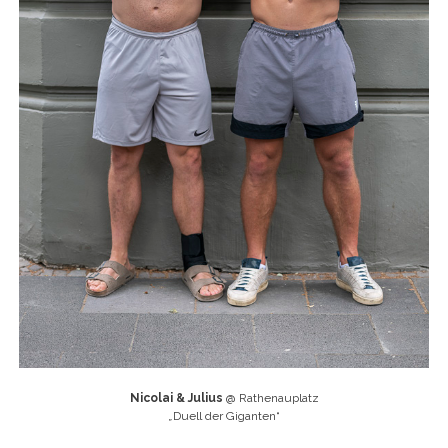
Nicolai & Julius
@ Rathenauplatz
„
Duell der Giganten“