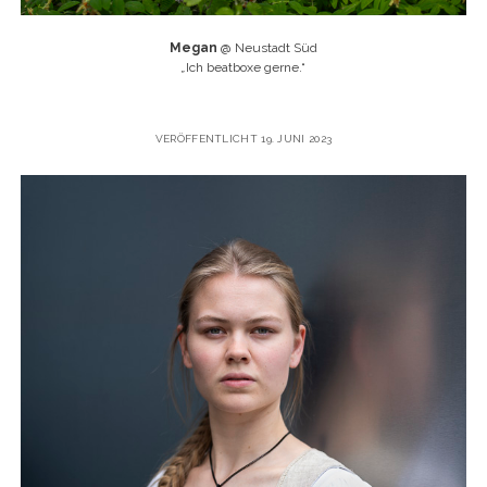
Megan
@ Neustadt Süd
„
Ich beatboxe gerne.“
VERÖFFENTLICHT 19. JUNI 2023