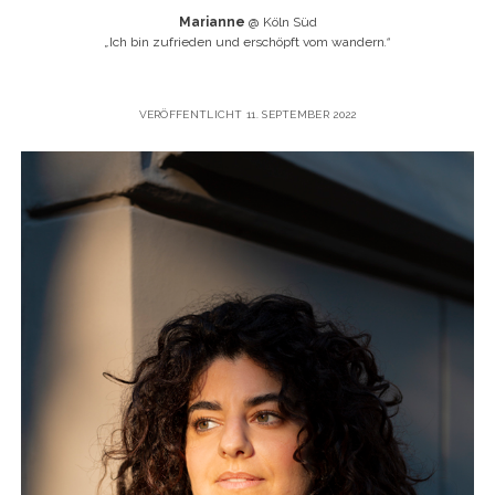
Marianne
@ Köln Süd
„
Ich bin zufrieden und erschöpft vom wandern
.“
VERÖFFENTLICHT 11. SEPTEMBER 2022