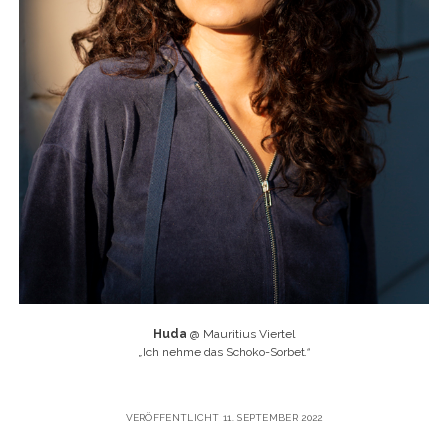
Huda
@ Mauritius Viertel
„
Ich nehme das Schoko-Sorbet
.“
VERÖFFENTLICHT 11. SEPTEMBER 2022