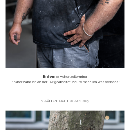
Erdem
@ Hohenzollernring
„
Früher habe ich an der Tür gearbeitet, heute mach ich was seriöses.“
VERÖFFENTLICHT 20. JUNI 2023