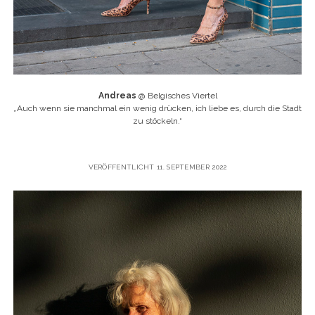
Andreas
@ Belgisches Viertel
„
Auch wenn sie manchmal ein wenig drücken, ich liebe es, durch die Stadt
zu stöckeln.“
VERÖFFENTLICHT 11. SEPTEMBER 2022