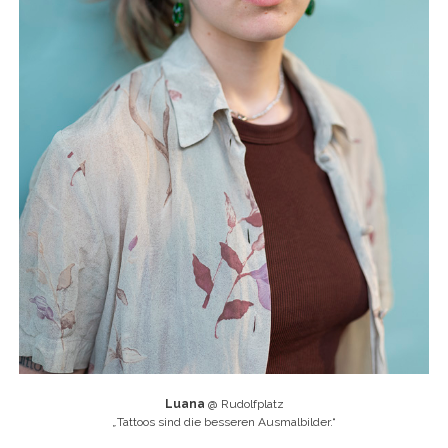
Luana
@ Rudolfplatz
„
Tattoos sind die besseren Ausmalbilder.“