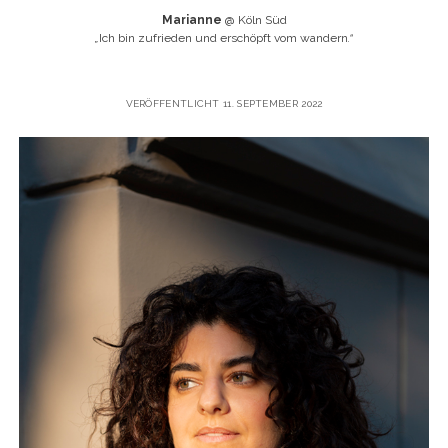
Marianne
@ Köln Süd
„
Ich bin zufrieden und erschöpft vom wandern
.“
VERÖFFENTLICHT 11. SEPTEMBER 2022