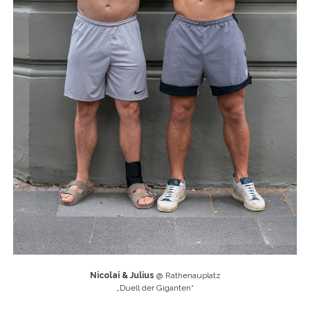
Nicolai & Julius
@ Rathenauplatz
„
Duell der Giganten“