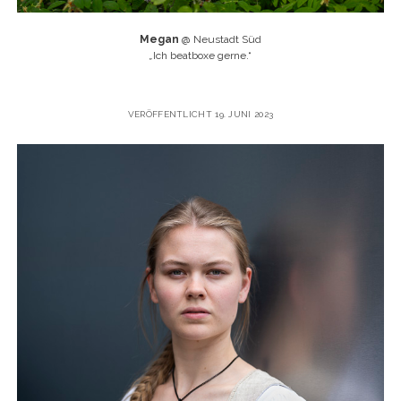
Megan
@ Neustadt Süd
„
Ich beatboxe gerne.“
VERÖFFENTLICHT 19. JUNI 2023